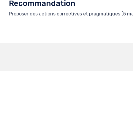
Recommandation
Proposer des actions correctives et pragmatiques (5 m
utions
Contact
tation Globale
Tél